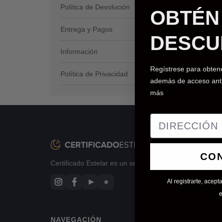
- editar
Política de Devolución
OBTÉN 
Pedido 
Entrega y Pagos
DESCU
Información
Regístrese para obten
Política de Privacidad
VER E
además de acceso anti
más
+1 (646) 
CO
Certificado Estelar es un servicio de base de datos pri
▶
★
Al registrarte, acept
e
NAVEGACIÓN