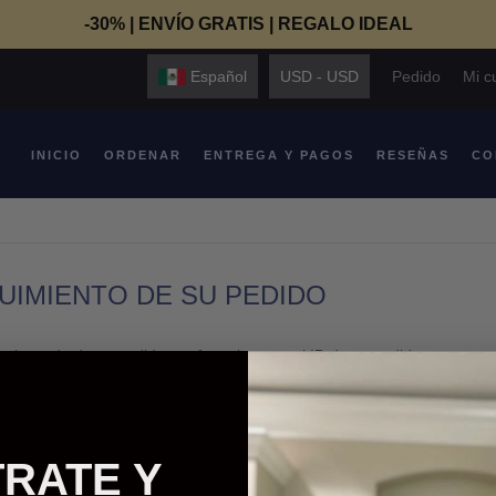
-30% | ENVÍO GRATIS | REGALO IDEAL
Español
USD - USD
Pedido
Mi c
INICIO
ORDENAR
ENTREGA Y PAGOS
RESEÑAS
CO
UIMIENTO DE SU PEDIDO
 el estado de su pedido por favor ingrese el ID de su pedido y su corre
paz de:
 estado actul de su pedido
r el número de seguimiento de su pedido
TRATE Y
gar versiones para imprir de sus compras