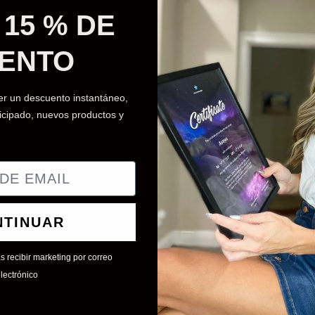
 certificado y dirección
15 % DE
ID
*
E-Mail
*
ENTO
er un descuento instantáneo,
L ESTADO DEL PEDIDO
cipado, nuevos productos y
9346841 (USA)
info@certificadoestelar.mx
Star Regis
NTINUAR
vada y no está afiliado a ninguna entidad gubernamental o institución e
as recibir marketing por correo
lectrónico