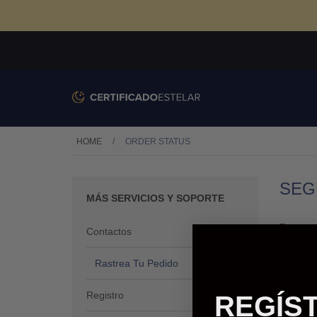
HOME
/
ORDER STATUS
SEG
MÁS SERVICIOS Y SOPORTE
Para ver
Contactos
Será ca
Rastrea Tu Pedido
- ver el
- obtene
Registro
REGÍS
- descar